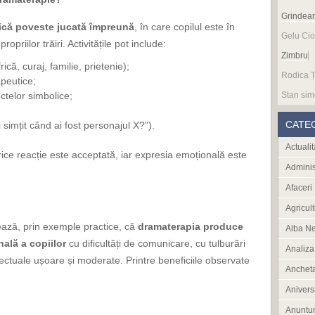
Grindea
ică poveste jucată împreună
, în care copilul este în
Gelu Cio
ropriilor trăiri. Activitățile pot include:
Zimbru
ică, curaj, familie, prietenie);
Rodica Ț
peutice;
Stan sim
ectelor simbolice;
CATE
 simțit când ai fost personajul X?”).
Actualit
ice reacție este acceptată, iar expresia emoțională este
Adminis
Afaceri
Agricult
ază, prin exemple practice, că
dramaterapia produce
Alba N
nală a copiilor
cu dificultăți de comunicare, cu tulburări
Analiza
telectuale ușoare și moderate. Printre beneficiile observate
Anchet
Anivers
Anuntur