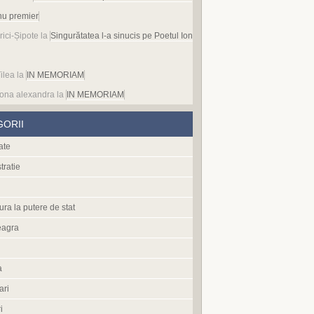
nu premier
rici-Șipote
la
Singurătatea l-a sinucis pe Poetul Ion
ilea
la
IN MEMORIAM
ona alexandra
la
IN MEMORIAM
GORII
ate
tratie
ura la putere de stat
eagra
a
ari
i