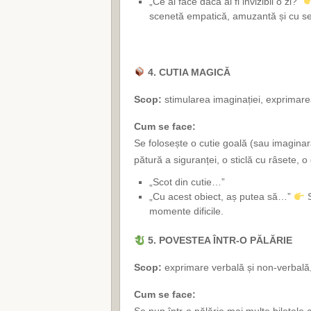
„Ce ai face dacă ai fi invizibil o zi?”
scenetă empatică, amuzantă și cu s
4. CUTIA MAGICĂ
Scop:
stimularea imaginației, exprimarea
Cum se face:
Se folosește o cutie goală (sau imaginară
pătură a siguranței, o sticlă cu râsete, o
„Scot din cutie…”
„Cu acest obiect, aș putea să…”
S
momente dificile.
5. POVESTEA ÎNTR-O PĂLĂRIE
Scop:
exprimare verbală și non-verbală
Cum se face: