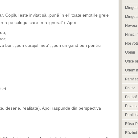
Mingea 
 Copilul este invitat să „pună în el” toate emoțiile grele
Mingea
area pe colegul care m-a ignorat”). Apoi:
Nevoia 
eu;
Nimic i
șor;
Noi vot
 ceva bun: „pun curajul meu”, „pun un gând bun pentru
Opinii
Orice om
Orient 
Pamflet
Politic
ției
Politică
Poza s
te, desene, realitate). Apoi răspunde din perspectiva
Publicit
Râsu-P
Război