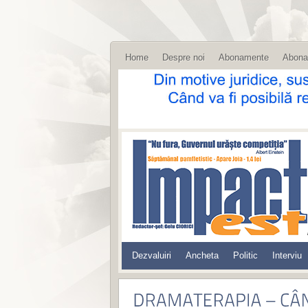
Home
Despre noi
Abonamente
Abona
Dezvaluiri
Ancheta
Politic
Interviu