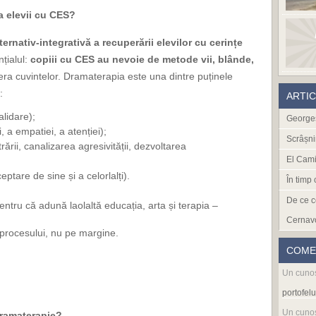
a elevii cu CES?
rnativ-integrativă a recuperării elevilor cu cerințe
nțialul:
copiii cu CES au nevoie de metode vii, blânde,
iera cuvintelor. Dramaterapia este una dintre puținele
:
ARTI
alidare);
Georges
 a empatiei, a atenției);
Scrâșni
rării, canalizarea agresivității, dezvoltarea
El Cami
ptare de sine și a celorlalți).
În timp
De ce c
pentru că adună laolaltă educația, arta și terapia –
Cernav
l procesului, nu pe margine.
COME
Un cuno
portofelu
Un cuno
dramaterapie?