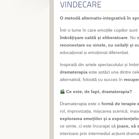
O metodă alternativ-integrativă în spr
Într-o lume în care emoțiile copiilor sun
îmbrățișare caldă și eliberatoare
. Nu 
reconectare cu sinele, cu ceilalți și 
educațional și emoțional diferențiat.
Inspirată din artele spectacolului și îm
dramaterapia
este astăzi una dintre cel
alternativă, folosită cu succes în
recuper
Ce este, de fapt, dramaterapia?
Dramaterapia este o
formă de terapie 
rol, improvizația, mișcarea scenică, masc
explorarea emoțiilor și a experiențel
ce simte, ci este încurajat să
joace, să 
interioare prin intermediul acțiunii drama