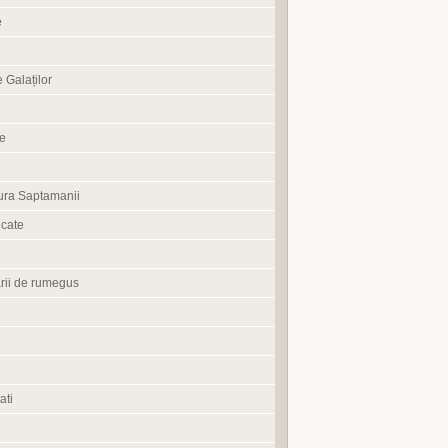
e
 Galaților
ne
ura Saptamanii
cate
rii de rumegus
ati