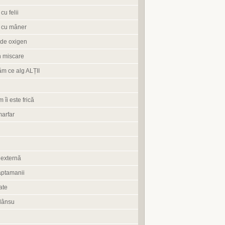
cu felii
 cu mâner
de oxigen
n miscare
ăm ce alg ALȚII
 îi este frică
marfar
 externă
aptamanii
ate
lânsu