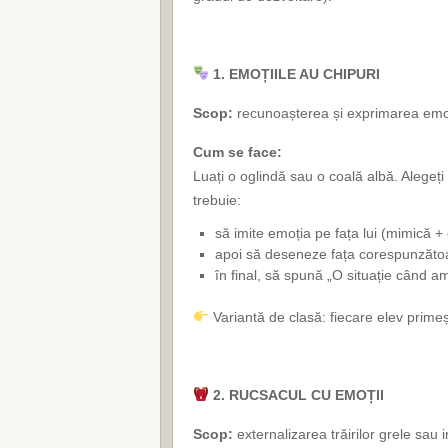
1. EMOȚIILE AU CHIPURI
Scop:
recunoașterea și exprimarea emoț
Cum se face:
Luați o oglindă sau o coală albă. Alegeți 
trebuie:
să imite emoția pe fața lui (mimică + 
apoi să deseneze fața corespunzăto
în final, să spună „O situație când a
Variantă de clasă: fiecare elev primeș
2. RUCSACUL CU EMOȚII
Scop:
externalizarea trăirilor grele sau 