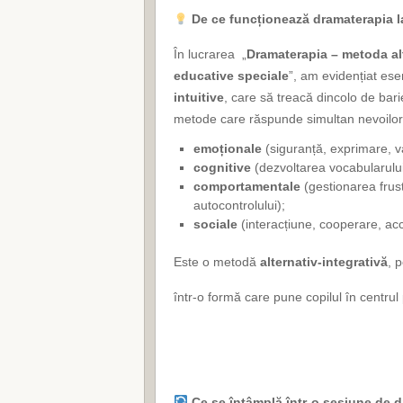
De ce funcționează dramaterapia l
În lucrarea „
Dramaterapia – metoda alte
educative speciale
”, am evidențiat ese
intuitive
, care să treacă dincolo de bar
metode care răspunde simultan nevoilor
emoționale
(siguranță, exprimare, v
cognitive
(dezvoltarea vocabularului,
comportamentale
(gestionarea frust
autocontrolului);
sociale
(interacțiune, cooperare, acce
Este o metodă
alternativ-integrativă
, 
într-o formă care pune copilul în centru
Ce se întâmplă într-o sesiune de 