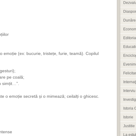
Dezvalu
Diaspo
Dunărea
Econom
iilor
Editoria
Educati
o emoție (ex: bucurie, tristețe, furie, teamă). Copilul
Enciclo
Evenim
gesturi);
Felicitar
are pe coală;
Internaţ
m simțit…”.
Interviu
te o emoție secretă și o mimează; ceilalți o ghicesc.
Investig
Istoria 
Istorie
Justitie
intense
La estul