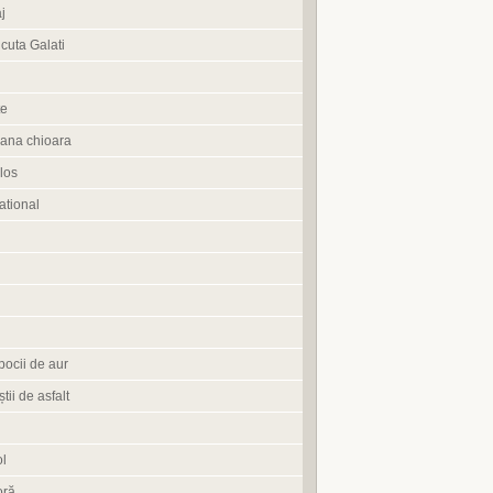
j
cuta Galati
te
ana chioara
los
tional
pocii de aur
știi de asfalt
l
oră