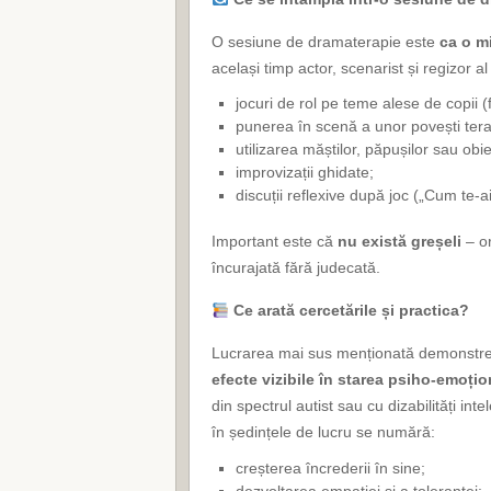
O sesiune de dramaterapie este
ca o m
același timp actor, scenarist și regizor al p
jocuri de rol pe teme alese de copii (fr
punerea în scenă a unor povești tera
utilizarea măștilor, păpușilor sau obi
improvizații ghidate;
discuții reflexive după joc („Cum te-ai
Important este că
nu există greșeli
– or
încurajată fără judecată.
Ce arată cercetările și practica?
Lucrarea mai sus menționată demonstre
efecte vizibile în starea psiho-emoțio
din spectrul autist sau cu dizabilități in
în ședințele de lucru se numără:
creșterea încrederii în sine;
dezvoltarea empatiei și a toleranței;