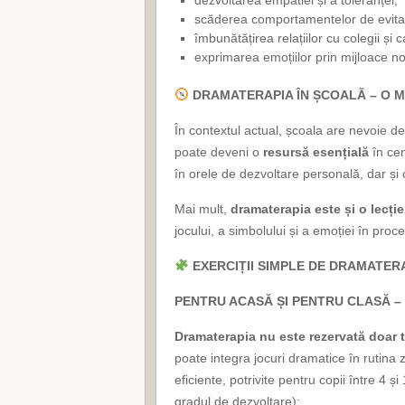
scăderea comportamentelor de evitar
îmbunătățirea relațiilor cu colegii și 
exprimarea emoțiilor prin mijloace no
DRAMATERAPIA ÎN ȘCOALĂ – O M
În contextul actual, școala are nevoie d
poate deveni o
resursă esențială
în cen
în orele de dezvoltare personală, dar și
Mai mult,
dramaterapia este și o lecție
jocului, a simbolului și a emoției în proc
EXERCIȚII SIMPLE DE DRAMATER
PENTRU ACASĂ ȘI PENTRU CLASĂ –
Dramaterapia nu este rezervată doar t
poate integra jocuri dramatice în rutina zi
eficiente, potrivite pentru copii între 4 ș
gradul de dezvoltare):