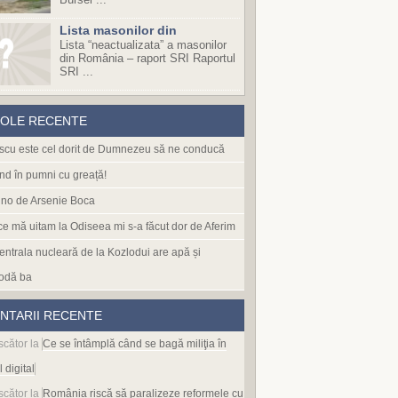
Lista masonilor din
Lista “neactualizata” a masonilor
din România – raport SRI Raportul
SRI ...
COLE RECENTE
cu este cel dorit de Dumnezeu să ne conducă
nd în pumni cu greață!
no de Arsenie Boca
 ce mă uitam la Odiseea mi s-a făcut dor de Aferim
entrala nucleară de la Kozlodui are apă și
odă ba
NTARII RECENTE
scător
la
Ce se întâmplă când se bagă miliţia în
l digital
scător
la
România riscă să paralizeze reformele cu