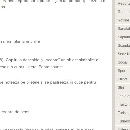
Părintele/profesorul poate fi și el un personaj – rezultă o
Reporta
ens.
Republi
Rotisor
Sanata
Saptam
 dorințelor și nevoilor
Scanda
Senz-Na
). Copilul o deschide și „scoate” un obiect simbolic: o
Social
 cheie a curajului etc. Poate spune:
Sport
Stiinta
e notează pe bilețele și se păstrează în cutie pentru
Stiri
Tabla e
Tractori
, creare de sens
Turism
Turneso
Ultima 