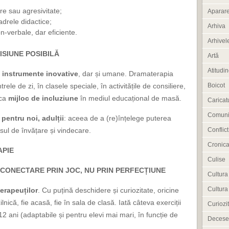
e sau agresivitate;
Aparar
cadrele didactice;
Arhiva
n-verbale, dar eficiente.
Arhivele
ISIUNE POSIBILĂ
Artă
Atitudi
e
instrumente inovative
, dar și umane. Dramaterapia
trele de zi, în clasele speciale, în activitățile de consiliere,
Boicot
 ca
mijloc de incluziune
în mediul educațional de masă.
Caricat
Comuni
 pentru noi, adulții
: aceea de a (re)înțelege puterea
esul de învățare și vindecare.
Conflict
Cronica
APIE
Culise
 CONECTARE PRIN JOC, NU PRIN PERFECȚIUNE
Cultura
Cultura
erapeuților
. Cu puțină deschidere și curiozitate, oricine
lnică, fie acasă, fie în sala de clasă. Iată câteva exerciții
Curiozit
i 12 ani (adaptabile și pentru elevi mai mari, în funcție de
Decese