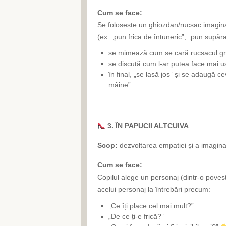
Cum se face:
Se folosește un ghiozdan/rucsac imaginar.
(ex: „pun frica de întuneric”, „pun supăr
se mimează cum se cară rucsacul gr
se discută cum l-ar putea face mai u
în final, „se lasă jos” și se adaugă
mâine”.
3. ÎN PAPUCII ALTCUIVA
Scop:
dezvoltarea empatiei și a imagina
Cum se face:
Copilul alege un personaj (dintr-o poves
acelui personaj la întrebări precum:
„Ce îți place cel mai mult?”
„De ce ți-e frică?”