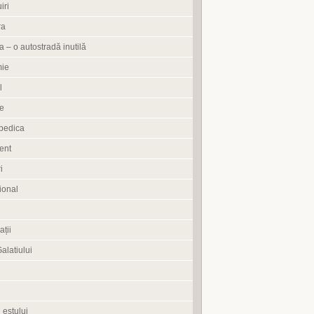
iri
ra
 – o autostradă inutilă
ie
l
e
pedica
ent
i
ional
ații
Galatiului
 estului