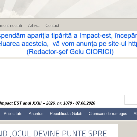
ment noutati
Arhiva
Contact
Impact EST anul XXIII – 2026, nr. 1070
-
07.08.2026
Publicitate
Anunturi
Republicuta Galati
Cronicarii de rumegus
A