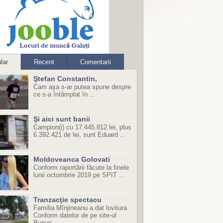
lar
Recent
Comentarii
Ştefan Constantin,
Cam aşa s-ar putea spune despre
ce s-a întâmplat în ...
Şi aici sunt banii
Campion(i) cu 17.445.812 lei, plus
6.392.421 de lei, sunt Eduard ...
Moldoveanca Golovati
Conform raportării făcute la finele
lunii octombrie 2019 pe SPIT ...
Tranzacţie spectacu
Familia Mînjineanu a dat lovitura
Conform datelor de pe site-ul
Bursei ...