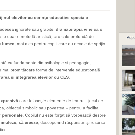
ijinul elevilor cu cerințe educative speciale
t adesea ignorate sau grăbite,
dramaterapia vine ca o
este doar o metodă artistică, ci o cale profundă de
Popu
cu lumea
, mai ales pentru copiii care au nevoie de sprijin
binată cu fundamente din psihologie și pedagogie,
e mai promițătoare forme de intervenție educațională
area și integrarea elevilor cu CES
.
expresivă
care folosește elemente de teatru – jocul de
a, obiectul simbolic sau povestea – pentru a facilita
or personale
. Copilul nu este forțat să vorbească despre
simuleze, să creeze
, descoperind răspunsuri și resurse
tice.