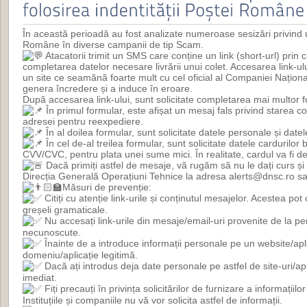
În această perioadă au fost analizate numeroase sesizări privind uti
Române în diverse campanii de tip Scam.
Atacatorii trimit un SMS care conține un link (short-url) prin c
completarea datelor necesare livrării unui colet. Accesarea link-ul
un site ce seamănă foarte mult cu cel oficial al Companiei Națio
genera încredere și a induce în eroare.
După accesarea link-ului, sunt solicitate completarea mai multor 
În primul formular, este afișat un mesaj fals privind starea co
adresei pentru reexpediere.
În al doilea formular, sunt solicitate datele personale și datel
În cel de-al treilea formular, sunt solicitate datele cardurilor
CVV/CVC, pentru plata unei sume mici. În realitate, cardul va fi 
Dacă primiți astfel de mesaje, vă rugăm să nu le dați curs și 
Direcția Generală Operațiuni Tehnice la adresa alerts@dnsc.ro s
Măsuri de prevenție:
Citiți cu atenție link-urile și conținutul mesajelor. Acestea po
greșeli gramaticale.
Nu accesați link-urile din mesaje/email-uri provenite de la 
necunoscute.
Înainte de a introduce informații personale pe un website/apli
domeniu/aplicație legitimă.
Dacă ați introdus deja date personale pe astfel de site-uri/apl
imediat.
Fiți precauți în privința solicitărilor de furnizare a informațiilo
Instituțiile și companiile nu vă vor solicita astfel de informații.