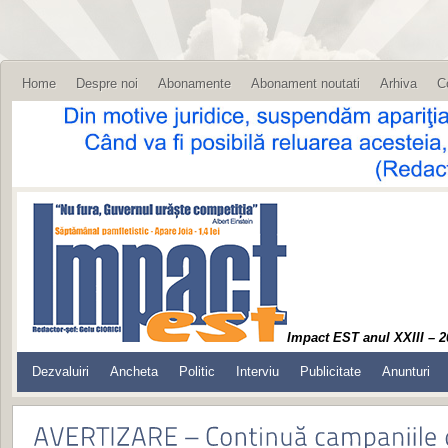
Home
Despre noi
Abonamente
Abonament noutati
Arhiva
C
Impact EST anul XXIII – 2
Dezvaluiri
Ancheta
Politic
Interviu
Publicitate
Anunturi