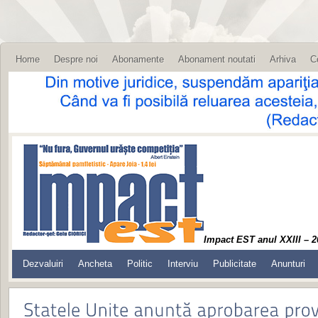
Home
Despre noi
Abonamente
Abonament noutati
Arhiva
C
Impact EST anul XXIII – 2
Dezvaluiri
Ancheta
Politic
Interviu
Publicitate
Anunturi