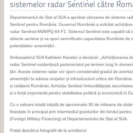
Departamentul de Stat al SUA a aprobat vânzarea de sisteme ra
Sentinel pentru România. Guvernul României a solicitat achizițio
radar Sentinel AN/MPQ-64 F1. Sistemul Sentinel este capabil să 
obiecte aeriene și va spori semnificativ capacitatea României de 
poten
țialelor
amenințări.
Ambasadorul SUA Kathleen Kavalec a declarat: „Achiziționarea d
radar Sentinel evidențiază parteneriatul pe termen lung în domeniu
țări. Aceste sisteme radar vor spori considerabil gradul de avertiz
amenințări la adresa orașelor și infrastructurii critice din România ș
și cetățenii României. Achiziția Sentinel îmbunătățește securitate
și o forță importantă pentru stabilitatea politică și economică în E
Cu o valoare totală inițială de aproximativ 90 de milioane de dolar
finanțate în principal prin intermediul granturilor din fondul pentr
(Foreign Military Financing) al Departamentului de Stat al SUA.
Pute
ți
descărca fotografii de la următorul