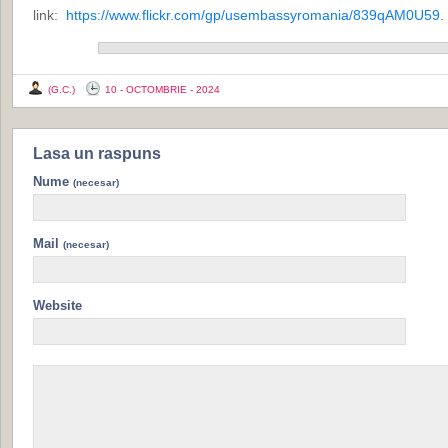
link:
https://www.flickr.com/gp/usembassyromania/839qAM0U59
.
(G.C.)
10 - OCTOMBRIE - 2024
Lasa un raspuns
Nume
(necesar)
Mail
(necesar)
Website